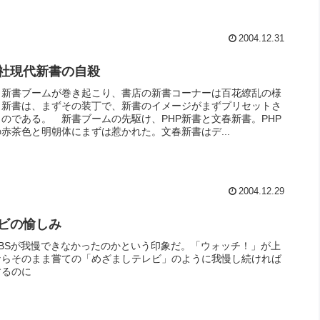
2004.12.31
社現代新書の自殺
、新書ブームが巻き起こり、書店の新書コーナーは百花繚乱の様
。新書は、まずその装丁で、新書のイメージがまずプリセットさ
のである。 新書ブームの先駆け、PHP新書と文春新書。PHP
赤茶色と明朝体にまずは惹かれた。文春新書はデ...
2004.12.29
ビの愉しみ
TBSが我慢できなかったのかという印象だ。「ウォッチ！」が上
ならそのまま嘗ての「めざましテレビ」のように我慢し続ければ
するのに