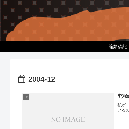
編纂後記
2004-12
究極
TV
私が
いる