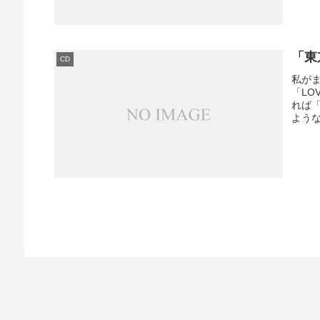
「東
CD
私が
「LO
れば
ような