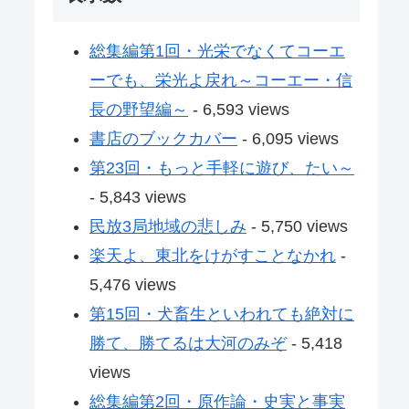
総集編第1回・光栄でなくてコーエ
ーでも、栄光よ戻れ～コーエー・信
長の野望編～
- 6,593 views
書店のブックカバー
- 6,095 views
第23回・もっと手軽に遊び、たい～
- 5,843 views
民放3局地域の悲しみ
- 5,750 views
楽天よ、東北をけがすことなかれ
-
5,476 views
第15回・犬畜生といわれても絶対に
勝て、勝てるは大河のみぞ
- 5,418
views
総集編第2回・原作論・史実と事実