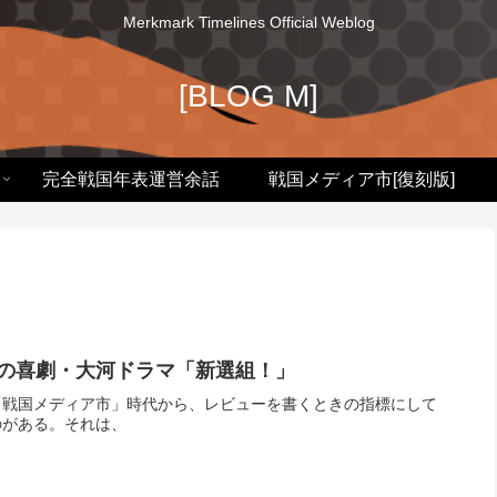
Merkmark Timelines Official Weblog
[BLOG M]
完全戦国年表運営余話
戦国メディア市[復刻版]
の喜劇・大河ドラマ「新選組！」
「戦国メディア市」時代から、レビューを書くときの指標にして
のがある。それは、