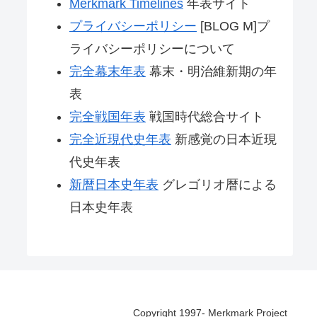
Merkmark Timelines
年表サイト
プライバシーポリシー
[BLOG M]プ
ライバシーポリシーについて
完全幕末年表
幕末・明治維新期の年
表
完全戦国年表
戦国時代総合サイト
完全近現代史年表
新感覚の日本近現
代史年表
新暦日本史年表
グレゴリオ暦による
日本史年表
Copyright 1997- Merkmark Project