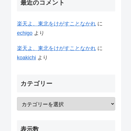
最近のコメント
楽天よ、東北をけがすことなかれ
に
echigo
より
楽天よ、東北をけがすことなかれ
に
koakichi
より
カテゴリー
表示数