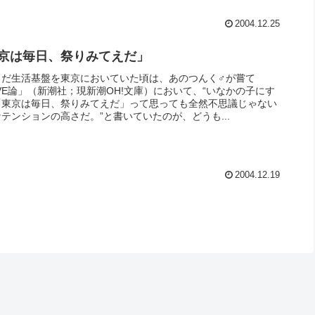
2004.12.25
京は毎日、祭りみてえだ」
まだ生活基盤を東京においていた頃は、あのつんく♂が嘗て
VE論」（新潮社；現新潮OH!文庫）において、“いなかの子にす
「東京は毎日、祭りみてえだ」って思っても全然不思議じゃない
テンションの高さだ。”と書いていたのが、どうも...
2004.12.19