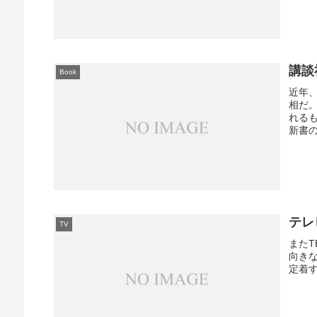
講談
Book
近年
相だ
れるも
新書の
テレ
TV
また
向き
定着