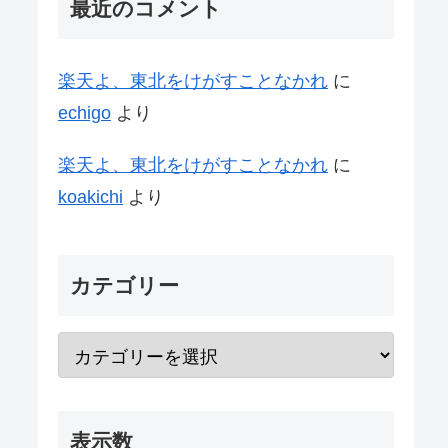
最近のコメント
楽天よ、東北をけがすことなかれ
に
echigo
より
楽天よ、東北をけがすことなかれ
に
koakichi
より
カテゴリー
表示数