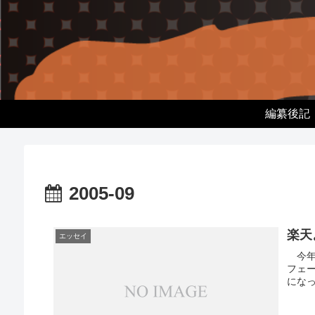
編纂後記
2005-09
楽天
エッセイ
今年
フェ
にな