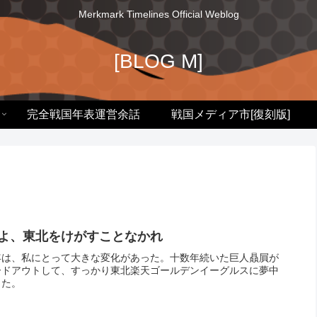
Merkmark Timelines Official Weblog
[BLOG M]
完全戦国年表運営余話
戦国メディア市[復刻版]
よ、東北をけがすことなかれ
は、私にとって大きな変化があった。十数年続いた巨人贔屓が
ードアウトして、すっかり東北楽天ゴールデンイーグルスに夢中
った。