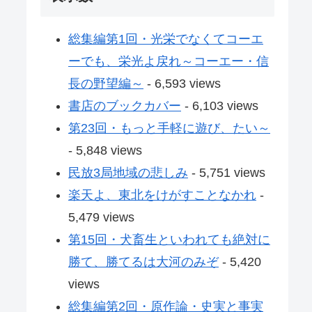
総集編第1回・光栄でなくてコーエ
ーでも、栄光よ戻れ～コーエー・信
長の野望編～
- 6,593 views
書店のブックカバー
- 6,103 views
第23回・もっと手軽に遊び、たい～
- 5,848 views
民放3局地域の悲しみ
- 5,751 views
楽天よ、東北をけがすことなかれ
-
5,479 views
第15回・犬畜生といわれても絶対に
勝て、勝てるは大河のみぞ
- 5,420
views
総集編第2回・原作論・史実と事実