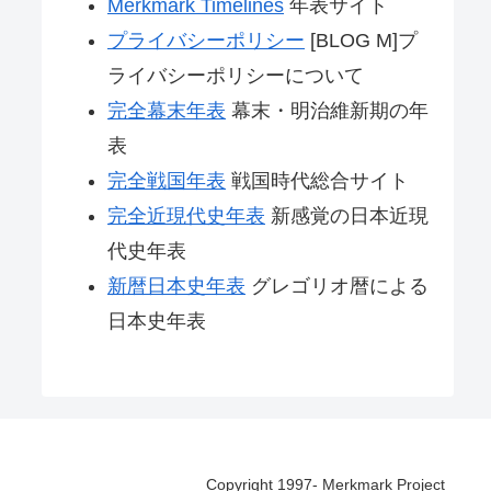
Merkmark Timelines
年表サイト
プライバシーポリシー
[BLOG M]プ
ライバシーポリシーについて
完全幕末年表
幕末・明治維新期の年
表
完全戦国年表
戦国時代総合サイト
完全近現代史年表
新感覚の日本近現
代史年表
新暦日本史年表
グレゴリオ暦による
日本史年表
Copyright 1997- Merkmark Project