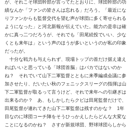
が、それこそ球団幹部が言ってたとおりに、球団幹部の功
績なんか「ファンの皆さんは忘れる」だろう。「最近にな
りファンからも監督交代を望む声が球団に多く寄せられる
ようになった」と河北新報が伝えていた。能力の是非は確
かに真っ二つだろうが、それでも「田尾続投でいい、少な
くとも来年は」という声のほうが多いというのが私の印象
だったが。
十分な戦力も与えられず、現場トップの首だけ据え違え
ればいいと思っている「球団首脳」はバカではないのか
ね？ それでいて山下二軍監督とともに来季編成会議に参
加させたり、だいたい秋のフェニックスリーグの指揮は山
下二軍監督が取るって言うけど、それで来年への引継ぎは
出来るのか？ あ、もしかしたらクビは田尾監督だけで、
田尾監督が連れてきた山下二軍監督は残すのかな？ 1年
目なのに球団コーチ陣をそうひっかえしたらどんな大変な
ことになるのかね？ さすが新規球団、野球球団らしから