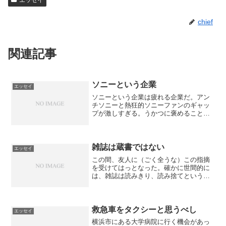
エッセイ
chief
関連記事
ソニーという企業
エッセイ
ソニーという企業は疲れる企業だ。アン
チソニーと熱狂的ソニーファンのギャッ
プが激しすぎる。うかつに褒めることも
批評することも出来ない。まるで、カー
ル・マルクスみたいである。 私の家に
は、ソニー製品が意外とない。カセット
テープレコーダーがソニー...
雑誌は蔵書ではない
エッセイ
この間、友人に（ごく全うな）この指摘
を受けてはっとなった。確かに世間的に
は、雑誌は読みきり、読み捨てというケ
ースが多いかもしれない。新聞と同じ感
覚で。ただ、自分は雑誌を捨てられな
い。雑誌も蔵書なのである。図書館で気
になった記事はコピーをとる...
救急車をタクシーと思うべし
エッセイ
横浜市にある大学病院に行く機会があっ