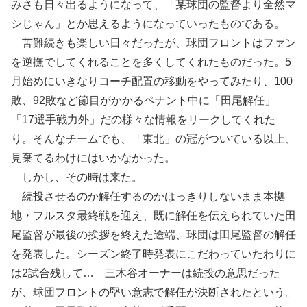
みさも日々出るようになって、「某球団の監督より全然マ
シじゃん」とか思えるようになっていったものである。
苦難続きも楽しい日々だったが、球団フロントはファン
を逆撫でしてくれることを多くしてくれたものだった。5
月始めにいきなりコーチ配置の移動をやってみたり、100
敗、92敗など節目がかかるペナント中に「田尾解任」
「17選手戦力外」だの様々な情報をリークしてくれた
り。そんなチームでも、「東北」の冠がついている以上、
見棄てるわけにはいかなかった。
しかし、その時は来た。
続投させるのか解任するのかはっきりしないまま本拠
地・フルスタ最終戦を迎え、既に解任を伝えられていた田
尾監督が最後の挨拶を終えた途端、球団は田尾監督の解任
を発表した。シーズン終了時発表にこだわっていたわりに
は2試合残して… 三木谷オーナーは続投の意思だった
が、球団フロントの堅い意志で解任が決断されたという。