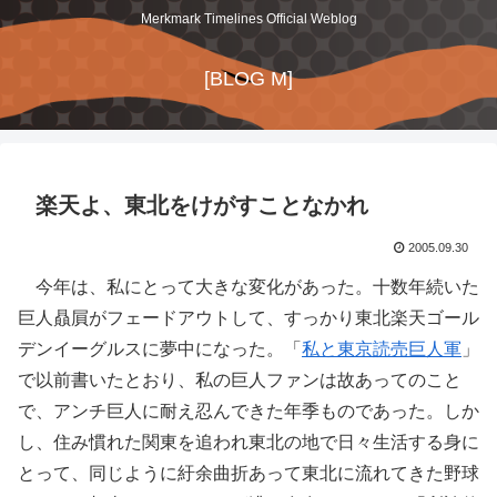
Merkmark Timelines Official Weblog
[BLOG M]
楽天よ、東北をけがすことなかれ
2005.09.30
今年は、私にとって大きな変化があった。十数年続いた
巨人贔屓がフェードアウトして、すっかり東北楽天ゴール
デンイーグルスに夢中になった。「
私と東京読売巨人軍
」
で以前書いたとおり、私の巨人ファンは故あってのこと
で、アンチ巨人に耐え忍んできた年季ものであった。しか
し、住み慣れた関東を追われ東北の地で日々生活する身に
とって、同じように紆余曲折あって東北に流れてきた野球