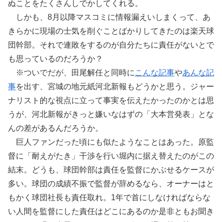
ぬことをたくさんしでかしてくれる。
しかも、8月以降マスコミに情報漏えいしまくって、あ
きらかに現場の士気を削ぐことばかりしてきたのは楽天球
団幹部。それで連敗をするのが自分たちに責任がないとで
も思っているのだろうか？
※ついでだが、田尾解任と同時に
こんな記事
や
あんな記
事
を出す、宮城の地元紙河北新報もどうかと思う。ジャー
ナリスト的な視点に立って事実を伝えたかったのかとは思
うが、河北新報がきっと嫌いなはずの「大本営発表」とな
んの差があるんだろうか。
巨人ファンだった頃にも似たようなことはあった。原監
督に「耐えがたき」干渉を行い堀内に据え替えたのがこの
結末。どうも、球団幹部は責任を監督にかぶせるケースが
多い。球団の成績不振で監督が辞めるなら、オーナーはと
もかく球団社長も責任取れ。1年で首にしなければならな
い人間を監督にした責任はどこにあるのか是非ともお聞き