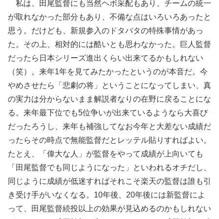
私は、田尾監督にも当然ヘボ采配もあり、チームの統一
が取れなかった部分もあり、不備な点はいろいろあったと
思う。だけども、新規参入のドタバタの特殊事情があっ
た。その上、相対的には酷いとも思わなかった。巨人監督
だったら日本シリーズ進出くらい出来てるかもしれない
（笑）。来年1年を見てみたかったというのが本音だ。今
やめさせたら「悲劇の将」ということになってしまい、真
の実力は分からないまま解説者なりの在野に戻ることにな
る。来年最下位でも5位争いが出来ているようなら大喜び
だったろうし、来年も補強してなお今年と大差ない成績だ
ったらその時点で無能監督だとレッテル貼りすればよい。
たとえ、「偉大な人」が監督をやって成績が上向いても
「田尾監督でも同じようになった」といわれるオチだし、
同じように成績が低迷すればそれこそ楽天の監督は誰も引
き受け手がいなくなる。10年後、20年後には新監督によ
って、田尾監督続投以上の効果が見込めるのかもしれない