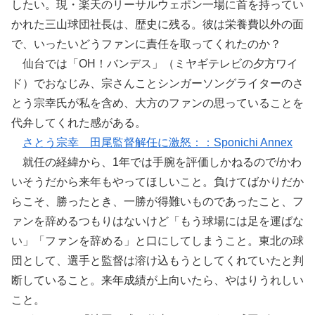
したい。現・楽天のリーサルウェポン一場に首を持ってい
かれた三山球団社長は、歴史に残る。彼は栄養費以外の面
で、いったいどうファンに責任を取ってくれたのか？
仙台では「OH！バンデス」（ミヤギテレビの夕方ワイ
ド）でおなじみ、宗さんことシンガーソングライターのさ
とう宗幸氏が私を含め、大方のファンの思っていることを
代弁してくれた感がある。
さとう宗幸 田尾監督解任に激怒：：Sponichi Annex
就任の経緯から、1年では手腕を評価しかねるので/かわ
いそうだから来年もやってほしいこと。負けてばかりだか
らこそ、勝ったとき、一勝が得難いものであったこと、フ
ァンを辞めるつもりはないけど「もう球場には足を運ばな
い」「ファンを辞める」と口にしてしまうこと。東北の球
団として、選手と監督は溶け込もうとしてくれていたと判
断していること。来年成績が上向いたら、やはりうれしい
こと。