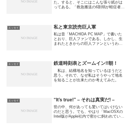
た。すると、そこにはこんな張り紙がは
ってある。「救急搬送の6割弱が軽症者で
す。救急車を他に求めている人がいま
す」 思わず、私は憮然とした。 ……
と、ここまでお読みになって、隆慶一郎
のエッセイ集・時代小説の...
私と東京読売巨人軍
エッセイ
私は昔「MACHIDA PC MAP」で書いた
とおり、巨人ファンである。しかし、生
まれたときからの巨人ファンというわけ
では、ない。
鉄道時刻表とズームイン!!朝！
エッセイ
私は、結構地名を知っているほうだと
思う。それで、なぜ私はそうやって地名
を知ることが出来たのか考えてみた。
“It’s true!” – それは真実だ! –
エッセイ
世の中、何があっても驚いてはいけない
のだと思う。でも、やはり「MacOSXの
Intel版がApple社内で密かに飼われてい
た」なんて事実を聞くと、息を詰まらせ
ながら驚くより他にない気もする。