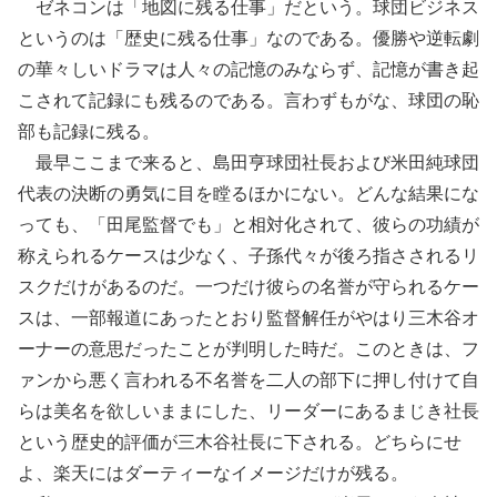
ゼネコンは「地図に残る仕事」だという。球団ビジネス
というのは「歴史に残る仕事」なのである。優勝や逆転劇
の華々しいドラマは人々の記憶のみならず、記憶が書き起
こされて記録にも残るのである。言わずもがな、球団の恥
部も記録に残る。
最早ここまで来ると、島田亨球団社長および米田純球団
代表の決断の勇気に目を瞠るほかにない。どんな結果にな
っても、「田尾監督でも」と相対化されて、彼らの功績が
称えられるケースは少なく、子孫代々が後ろ指さされるリ
スクだけがあるのだ。一つだけ彼らの名誉が守られるケー
スは、一部報道にあったとおり監督解任がやはり三木谷オ
ーナーの意思だったことが判明した時だ。このときは、フ
ァンから悪く言われる不名誉を二人の部下に押し付けて自
らは美名を欲しいままにした、リーダーにあるまじき社長
という歴史的評価が三木谷社長に下される。どちらにせ
よ、楽天にはダーティーなイメージだけが残る。