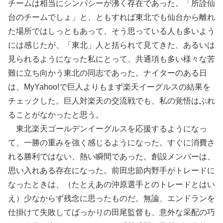
チームは相当にシンパシーが沸く存在であった。「所詮仙
台のチームでしょ」と、ともすれば東北でも仙台から離れ
た場所ではしっともあって、そう思っている人も多いよう
には感じたが、「東北」人と括られて見てきた、あるいは
見られるようになった私にとって、共通項も多い様々な苦
難に立ち向かう東北の同志であった。ナイターのある日
は、MyYahoo!で巨人よりもまず楽天イーグルスの結果を
チェックした。巨人対楽天の交流戦でも、私の覚悟はぶれ
ることがなかったと思う。
東北楽天ゴールデンイーグルスを応援するようになっ
て、一勝の重みを強く感じるようになった。すぐに消費さ
れる勝利ではない、熱い瞬間であった。創設メンバーは、
思い入れある存在になった。前田忠節内野手がトレードに
なったときは、（たとえあの沖原選手とのトレードとはい
え）少なからず残念に思ったものだ。無論、エンドランを
仕掛けて失敗してばっかりの田尾監督も、意外な采配の巧