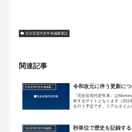
完全近現代史年表編纂後記
関連記事
令和改元に伴う更新につ
完全近現代史年表編纂後記
「完全近現代史年表」はMerkma
有するサイトとなります（20
を行う予定です。リアルタイムな
秒単位で歴史を記録する
完全近現代史年表編纂後記