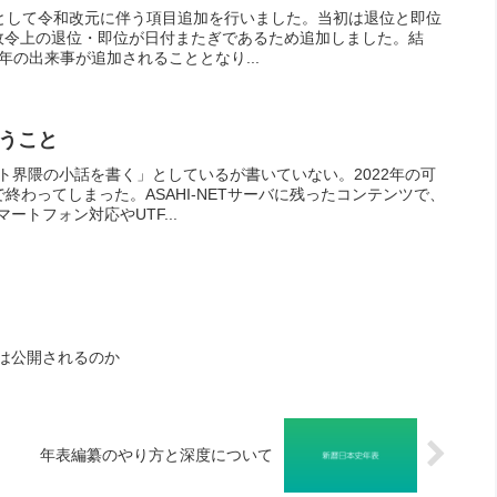
.05として令和改元に伴う項目追加を行いました。当初は退位と即位
政令上の退位・即位が日付またぎであるため追加しました。結
年の出来事が追加されることとなり...
うこと
ト界隈の小話を書く」としているが書いていない。2022年の可
で終わってしまった。ASAHI-NETサーバに残ったコンテンツで、
トフォン対応やUTF...
トは公開されるのか
年表編纂のやり方と深度について