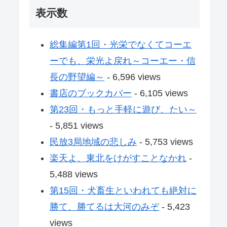
表示数
総集編第1回・光栄でなくてコーエ
ーでも、栄光よ戻れ～コーエー・信
長の野望編～
- 6,596 views
書店のブックカバー
- 6,105 views
第23回・もっと手軽に遊び、たい～
- 5,851 views
民放3局地域の悲しみ
- 5,753 views
楽天よ、東北をけがすことなかれ
-
5,488 views
第15回・犬畜生といわれても絶対に
勝て、勝てるは大河のみぞ
- 5,423
views