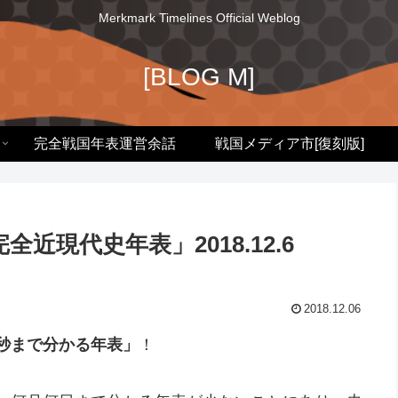
Merkmark Timelines Official Weblog
[BLOG M]
完全戦国年表運営余話
戦国メディア市[復刻版]
現代史年表」2018.12.6
2018.12.06
秒まで分かる年表」
！