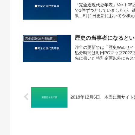
「完全近現代史年表」Ver.1
で1件ずつとしていましたが、
果、5月1日更新において令和元
歴史の当事者になるとい
完全近現代史年表編纂後記
昨年の更新では「歴史Webサイ
処分時間は町田PCマップ2022
先に書いた特別企画以外にもスマー
2018年12月6日、本当に新サイ