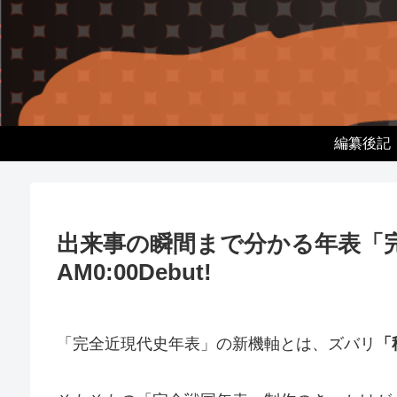
編纂後記
出来事の瞬間まで分かる年表「完全近
AM0:00Debut!
「完全近現代史年表」の新機軸とは、ズバリ
「