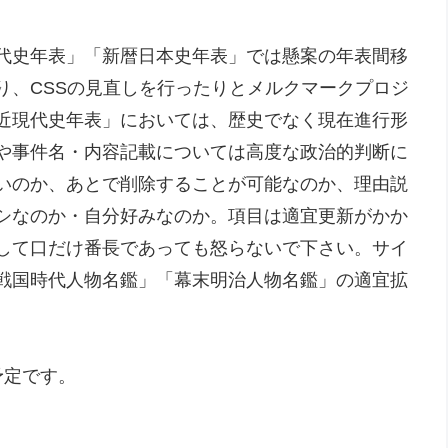
代史年表」「新暦日本史年表」では懸案の年表間移
り、CSSの見直しを行ったりとメルクマークプロジ
近現代史年表」においては、歴史でなく現在進行形
や事件名・内容記載については高度な政治的判断に
いのか、あとで削除することが可能なのか、理由説
シなのか・自分好みなのか。項目は適宜更新がかか
して口だけ番長であっても怒らないで下さい。サイ
戦国時代人物名鑑」「幕末明治人物名鑑」の適宜拡
予定です。