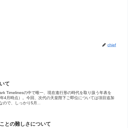
chief
いて
rk Timelinesの中で唯一、現在進行形の時代を取り扱う年表を
19年4月時点）。今回、次代の天皇陛下ご即位については項目追加
ので、しっかり5月...
ことの難しさについて