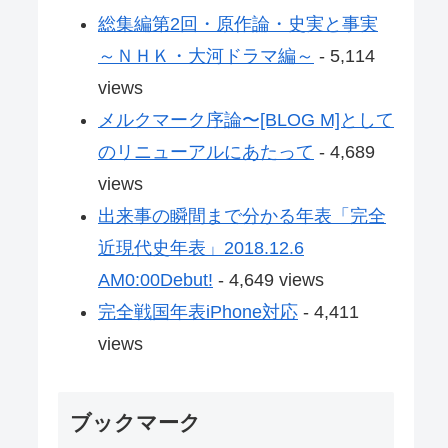
総集編第2回・原作論・史実と事実
～ＮＨＫ・大河ドラマ編～
- 5,114
views
メルクマーク序論〜[BLOG M]として
のリニューアルにあたって
- 4,689
views
出来事の瞬間まで分かる年表「完全
近現代史年表」2018.12.6
AM0:00Debut!
- 4,649 views
完全戦国年表iPhone対応
- 4,411
views
ブックマーク