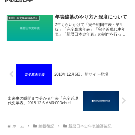
年表編纂のやり方と深度について
新暦日本史年表編纂後記
2年くらいかけて「完全戦国年表・第4
版」「完全幕末年表」「完全近現代史年
表」「新暦日本史年表」の制作を行って
きました。年表本文の大半は、20歳にな
る前に作成していたものをベースに、人
物名鑑の類は大人になって培った根性で
作り上げました。それら...
2018年12月6日、新サイト登場
出来事の瞬間まで分かる年表「完全近現
代史年表」2018.12.6 AM0:00Debut!
ホーム
編纂後記
新暦日本史年表編纂後記