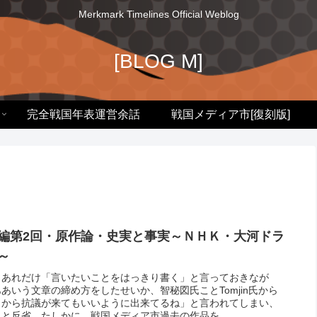
Merkmark Timelines Official Weblog
[BLOG M]
完全戦国年表運営余話
戦国メディア市[復刻版]
編第2回・原作論・史実と事実～ＮＨＫ・大河ドラ
～
、あれだけ「言いたいことをはっきり書く」と言っておきなが
あいう文章の締め方をしたせいか、智秘図氏ことTomjin氏から
こから抗議が来てもいいように出来てるね」と言われてしまい、
と反省。たしかに、戦国メディア市過去の作品を...