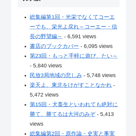
総集編第1回・光栄でなくてコーエ
ーでも、栄光よ戻れ～コーエー・信
長の野望編～
- 6,591 views
書店のブックカバー
- 6,095 views
第23回・もっと手軽に遊び、たい～
- 5,840 views
民放3局地域の悲しみ
- 5,748 views
楽天よ、東北をけがすことなかれ
-
5,472 views
第15回・犬畜生といわれても絶対に
勝て、勝てるは大河のみぞ
- 5,413
views
総集編第2回・原作論・史実と事実