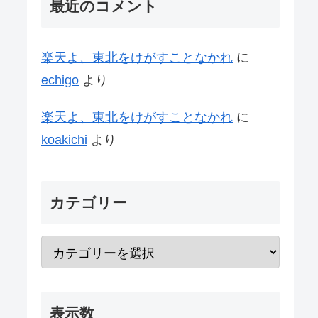
最近のコメント
楽天よ、東北をけがすことなかれ
に
echigo
より
楽天よ、東北をけがすことなかれ
に
koakichi
より
カテゴリー
表示数