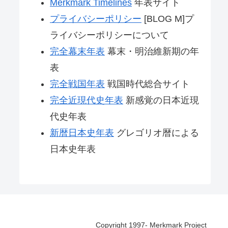
Merkmark Timelines
年表サイト
プライバシーポリシー
[BLOG M]プ
ライバシーポリシーについて
完全幕末年表
幕末・明治維新期の年
表
完全戦国年表
戦国時代総合サイト
完全近現代史年表
新感覚の日本近現
代史年表
新暦日本史年表
グレゴリオ暦による
日本史年表
Copyright 1997- Merkmark Project