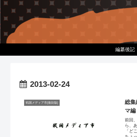
編纂後記
2013-02-24
総集
戦国メディア市[復刻版]
マ編
前回
ら、あ
「ど
ちょっ