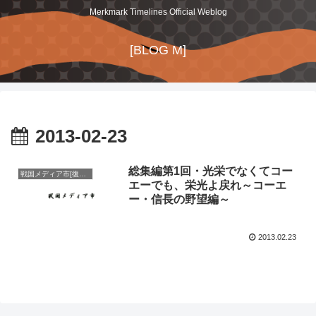
Merkmark Timelines Official Weblog
[BLOG M]
2013-02-23
総集編第1回・光栄でなくてコー
戦国メディア市[復刻版]
エーでも、栄光よ戻れ～コーエ
ー・信長の野望編～
2013.02.23