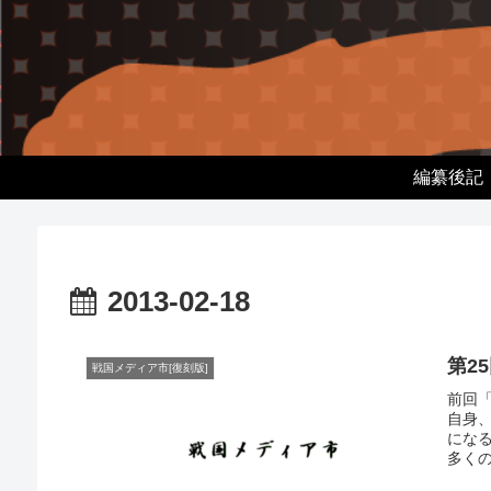
編纂後記
2013-02-18
第2
戦国メディア市[復刻版]
前回
自身
にな
多くの