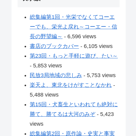
総集編第1回・光栄でなくてコーエ
ーでも、栄光よ戻れ～コーエー・信
長の野望編～
- 6,596 views
書店のブックカバー
- 6,105 views
第23回・もっと手軽に遊び、たい～
- 5,853 views
民放3局地域の悲しみ
- 5,753 views
楽天よ、東北をけがすことなかれ
-
5,488 views
第15回・犬畜生といわれても絶対に
勝て、勝てるは大河のみぞ
- 5,423
views
総集編第2回・原作論・史実と事実