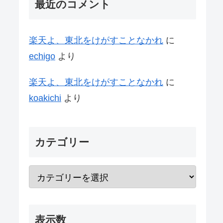
最近のコメント
楽天よ、東北をけがすことなかれ
に
echigo
より
楽天よ、東北をけがすことなかれ
に
koakichi
より
カテゴリー
表示数