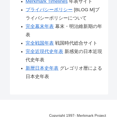
Merkmark Timelines
年表サイト
プライバシーポリシー
[BLOG M]プ
ライバシーポリシーについて
完全幕末年表
幕末・明治維新期の年
表
完全戦国年表
戦国時代総合サイト
完全近現代史年表
新感覚の日本近現
代史年表
新暦日本史年表
グレゴリオ暦による
日本史年表
Copyright 1997- Merkmark Project