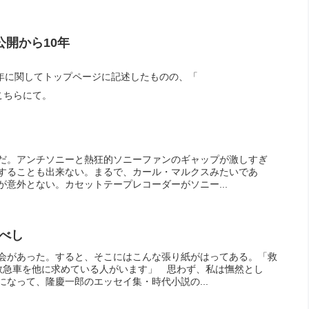
」公開から10年
周年に関してトップページに記述したものの、「
こちらにて。
だ。アンチソニーと熱狂的ソニーファンのギャップが激しすぎ
することも出来ない。まるで、カール・マルクスみたいであ
意外とない。カセットテープレコーダーがソニー...
べし
会があった。すると、そこにはこんな張り紙がはってある。「救
救急車を他に求めている人がいます」 思わず、私は憮然とし
なって、隆慶一郎のエッセイ集・時代小説の...