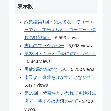
表示数
総集編第1回・光栄でなくてコーエ
ーでも、栄光よ戻れ～コーエー・信
長の野望編～
- 6,593 views
書店のブックカバー
- 6,098 views
第23回・もっと手軽に遊び、たい～
- 5,843 views
民放3局地域の悲しみ
- 5,750 views
楽天よ、東北をけがすことなかれ
-
5,477 views
第15回・犬畜生といわれても絶対に
勝て、勝てるは大河のみぞ
- 5,418
views