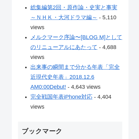
総集編第2回・原作論・史実と事実
～ＮＨＫ・大河ドラマ編～
- 5,110
views
メルクマーク序論〜[BLOG M]として
のリニューアルにあたって
- 4,688
views
出来事の瞬間まで分かる年表「完全
近現代史年表」2018.12.6
AM0:00Debut!
- 4,643 views
完全戦国年表iPhone対応
- 4,404
views
ブックマーク