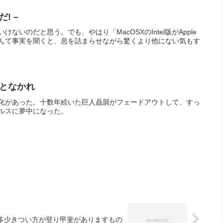
だ! –
ないのだと思う。でも、やはり「MacOSXのIntel版がApple
んて事実を聞くと、息を詰まらせながら驚くより他にない気もす
となかれ
化があった。十数年続いた巨人贔屓がフェードアウトして、すっ
ルスに夢中になった。
多少きつい方が登り甲斐がありますもの