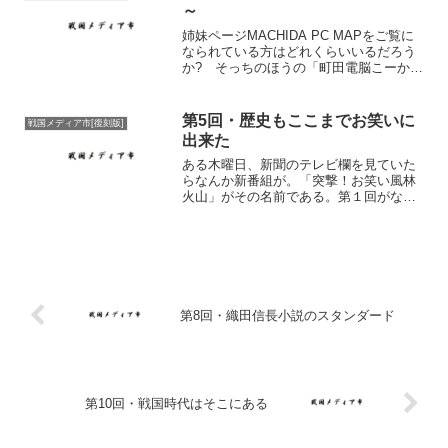
くさん残った...
～
姉妹ページMACHIDA PC MAPをご覧に
なられている方はどれくらいいるだろう
か? そっちのほうの「町田電脳こーかい
日誌」というコーナーに「信長の野望・
戦国群雄伝」の購入レポートを書いて、
早数週間が経つ。というわけで、今回は
第5回・歴史もここまでお笑いに
戦国メディア市[復刻版]
Window...
出来た
ある木曜日、新聞のテレビ欄を見ていた
らなんか新番組が。「突撃！お笑い風林
火山」がその名前である。第１回がなん
だったか忘れてしまったのだが（でも戦
国時代の何か）、バライティー番組とし
て非常に面白いのである。そもそも、歴
史ネタの番組というのは今...
第8回・織田信長小説のスタンダード
第10回・戦国時代はそこにある