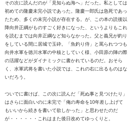
その次に読んだのが「見知らぬ海へ」だった。私としては
初めての隆慶未完小説であった。隆慶一郎氏は急死であっ
たため、多くの未完小説が存在する。が、この本の読後以
降向井正綱がものすごく好きになった、というよりもこれ
を読むまでは向井正綱など知らなかった。父と義兄が釣り
をしている間に居城で玉砕。「魚釣り侍」と罵られつつも
向井水軍を徳川水軍の中核としていく様、小田原の陣の際
の活躍などがダイナミックに書かれているのだ。おそら
く、水軍武将を書いた小説では、これの右に出るものはな
いだろう。
ついでに書けば、この次に読んだ「死ぬ事と見つけたり」
はさらに面白いのに未完で「俺の寿命を10年差し上げて
もいいから続きを書いて欲しかった」と思わせたのだ
が・・・・・・これはまた後日改めてゆっくりと。