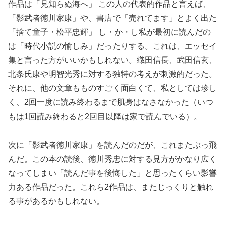
作品は「見知らぬ海へ」 この人の代表的作品と言えば、
「影武者徳川家康」や、書店で「売れてます」とよく出た
「捨て童子・松平忠輝」 し・か・し私が最初に読んだの
は「時代小説の愉しみ」だったりする。これは、エッセイ
集と言った方がいいかもしれない。織田信長、武田信玄、
北条氏康や明智光秀に対する独特の考えが刺激的だった。
それに、他の文章もものすごく面白くて、私としては珍し
く、2回一度に読み終わるまで肌身はなさなかった（いつ
もは1回読み終わると2回目以降は家で読んでいる）。
次に「影武者徳川家康」を読んだのだが、これまたぶっ飛
んだ。この本の読後、徳川秀忠に対する見方がかなり広く
なってしまい「読んだ事を後悔した」と思ったくらい影響
力ある作品だった。これら2作品は、またじっくりと触れ
る事があるかもしれない。