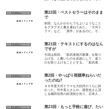
ックアップし、紹介していこう、という
スペシャル企画な訳です。土曜日更新に
なったことだしな。 1998年12時間ドラマ
第22回・ベストセラーはそのまま
戦国メディア市[復刻版]
「家康が最も...
で
前回、なんかかかんでもよいようなこと
をグダグダと書き連ねてみた。「大河ド
ラマ」など、「原作」があるのに、それ
に沿わない。原作に惚れ込んでいた人ほ
ど、それに対する怒りは大きくなるだろ
う。原作を知らない人にとって見れば、
第21回・テキストにするのはなん
戦国メディア市[復刻版]
まったく不都合ないことな...
ですが
今回は前回、「影武者徳川家康」を取り
上げる、と書いたのを反故にして、違う
のを取り上げることとする。「影武者
～」は次回です。次回といっても更新は4
月4日なもんで。 今回取り上げるのは次
回につながっていく。そう、あくまで前
第2回・やっぱり視聴率ねらいだ
戦国メディア市[復刻版]
振り、「だし」にすぎな...
ったのね?
９６年度大河ドラマも大好評のうちに終
わった。竹中直人さんや、渡哲也さん演
じる織田信長の好演技が光り、日本人に
人気の高い秀吉を見事なまでに映像化し
た。が、しかし････一部の濃い人････戦
国野郎とか････そういう人には不満がた
第23回・もっと手軽に遊び、たい
戦国メディア市[復刻版]