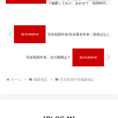
て編纂しており、あわせて「戦国時代人
物名鑑・第2版（仮称）」も計画中です。
年表の方が形になったため、そこから人
物名を抽出して、書くべき人物のリスト
アップにようやく着...
完全戦国年表/完全幕末年表：技術ばなし
完全戦国年表、次の展開は？
ホーム
編纂後記
完全戦国年表編纂後記