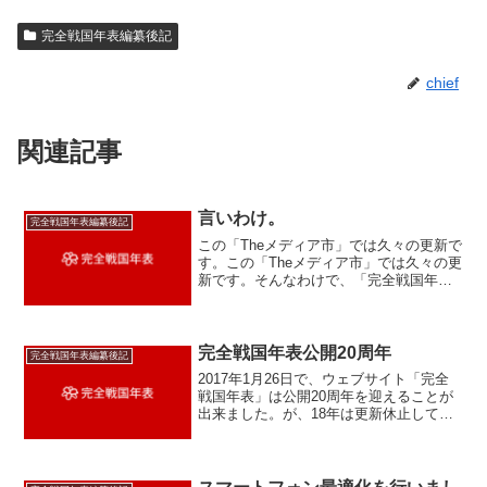
完全戦国年表編纂後記
chief
関連記事
言いわけ。
完全戦国年表編纂後記
この「Theメディア市」では久々の更新で
す。この「Theメディア市」では久々の更
新です。そんなわけで、「完全戦国年
表」、久々に更新しました。
完全戦国年表公開20周年
完全戦国年表編纂後記
2017年1月26日で、ウェブサイト「完全
戦国年表」は公開20周年を迎えることが
出来ました。が、18年は更新休止してい
る状態で、あまり自慢は出来ませんね。
もう終わったサイトに近い。ですが、
「独自ドメイン版完全戦国年表」という
のはずっと構想に...