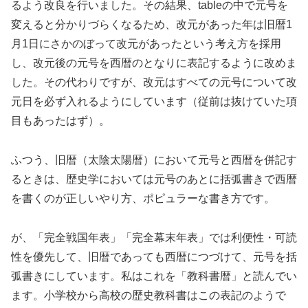
るよう改良を行いました。その結果、
table
の中で元号を
変えると分かりづらくなるため、改元があった年は旧暦
1
月
1
日にさかのぼって改元があったという考え方を採用
し、改元後の元号を西暦のとなりに表記するように改めま
した。その代わりですが、改元はすべての元号について改
元日を必ず入れるようにしています（従前は抜けていた項
目もあったはず）。
ふつう、旧暦（太陰太陽暦）において元号と西暦を併記す
るときは、歴史学においては元号のあとに括弧書きで西暦
を書くのが正しいやり方、ポピュラーな書き方です。
が、「完全戦国年表」「完全幕末年表」では利便性・可読
性を優先して、旧暦であっても西暦につづけて、元号を括
弧書きにしています。私はこれを「教科書暦」と読んでい
ます。小学校から高校の歴史教科書はこの表記のようで