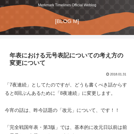
Merkmark Timelines Official Weblog
[BLOG M]
年表における元号表記についての考え方の
変更について
2018.01.31
「
7
夜連続」としてたのですが、どうも書くべき話からす
ると
8
回ぶんあるために「
8
夜連続」に変更します。
今宵の話は、昨今話題の「改元」について、です！！
「完全戦国年表・第
3
版」では、基本的に改元日以前は前