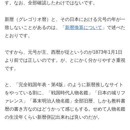
す。なお、全部確認したわけではないです。
新暦（グレゴリオ暦）と、その日本における元号の年が一
致しないことがあるのは、「
新暦換算について
」で述べた
とおりです。
ですから、元号が主、西暦が従というのが
1873
年
1
月
1
日
より前では正しいのです。が、とにかく分かりやすさ重視
です。
と、「完全戦国年表・第
4
版」のように新暦推しなサイト
をやっている割に、「戦国時代人物名鑑」「日本の城リフ
ァレンス」「幕末明治人物名鑑」全部旧暦、しかも教科書
暦の書き方なのはどうかって感じもする。せめて人物名鑑
の生没年くらい新暦併記出来れば良いのだが。