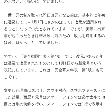
の元号という扱いにしていました。
一世一元の制が取られ即日改元となる前は、基本的に年初
に遡及して（＝1月1日にさかのぼって）改元が適用され
ることになっていたとされています。ですが、実際に出来
事が起こったときは遡及改元前のため、改元を適用するの
は改元日から、としていました。
ですが、「完全戦国年表・第
4
版」では、改元があった年
は遡及で改元されたものとして
1
月
1
日から新元号という
表記にしています。これは「完全幕末年表・第
1
版」も同
じです。
変更した理由はズバリ、スマホ対応。スマホファーストに
した結果、西暦と元号はスマートフォンでは必ず太字で項
目とは別の装飾を行い。スマートフォンでは
1
行で表示す