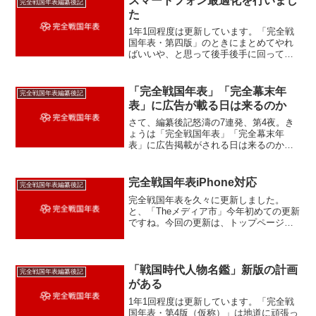
スマートフォン最適化を行いまし
完全戦国年表編纂後記
た
1年1回程度は更新しています。「完全戦
国年表・第四版」のときにまとめてやれ
ばいいや、と思って後手後手に回ってい
た「完全戦国年表」のスマートフォン対
応ですが、ちょっと根詰めて現在の朝日
ネットサーバにおいての対応を本日実施
「完全戦国年表」「完全幕末年
完全戦国年表編纂後記
しました。やったことと...
表」に広告が載る日は来るのか
さて、編纂後記怒濤の7連発、第4夜。き
ょうは「完全戦国年表」「完全幕末年
表」に広告掲載がされる日は来るのか、
大いに語る。結論から書くと、しばらく
は載せる気は無い。が、絶対に載せない
と言い切るつもりも、無い。そもそもな
完全戦国年表iPhone対応
完全戦国年表編纂後記
んで「完全戦国年表」に広...
完全戦国年表を久々に更新しました。
と、「Theメディア市」今年初めての更新
ですね。今回の更新は、トップページの
更新履歴にも書いたとおり、「PC版のペ
ージすべてに文字コード指定を行った」
です。いや、iPhoneのSafariで見 たら悉
く文字...
「戦国時代人物名鑑」新版の計画
完全戦国年表編纂後記
がある
1年1回程度は更新しています。「完全戦
国年表・第4版（仮称）」は地道に頑張っ