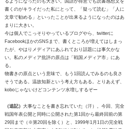
るようになったのも大きい。国語が得意でも読書感想文を
書くのがキライだった私にとって、「疑って読む」「人に
文章で勧める」といったことが出来るようになったのはあ
まりに大きい。
今は個人でこっそりやっているブログやら、twitterに
FacebookほかのSNSまで、書くところが増えてはしまっ
たが、やはりメディアにあふれており話題には事欠かな
い。私のメディア批評の原点は「戦国メディア市」にあ
る。
物書きの原点という意味で、もう1回読んでみるのも良さ
そうである。温故知新という考え方もある。とりあえず、
koboじゃないけどコンテンツ水増しするぞー
（追記）
大事なことを書き忘れていた（汗）。今回、完全
戦国年表公開と同時に公開された第1回から最終回前の第
29回まで（※第20回を除く）と、1999年1月1日の完全戦