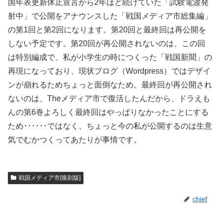
国年表更新休止宣言から2年ほど続けていた「試験電波発
射中」で公開をアナウンスした「戦国メディア市総集編」
の第1回と第2回になります。第20回と最終回は再公開を
しない予定です。第20回が再公開されないのは、この回
は特別編成で、私が小学生の時につくった「戦国新聞」の
再現になっており、現状ブログ（Wordpress）ではデザイ
ンが崩れるためちょっと面倒なため。最終回が再公開され
ないのは、Theメディア市で復活したんだから、ドラえも
んの第6巻よろしく最終回はやっぱりなかったことにする
ため･･････ではなく、ちょっと今の私が公開するのは生意
気でむかつくってあたりが事情です。
戦国メディア市[復刻版]
chief