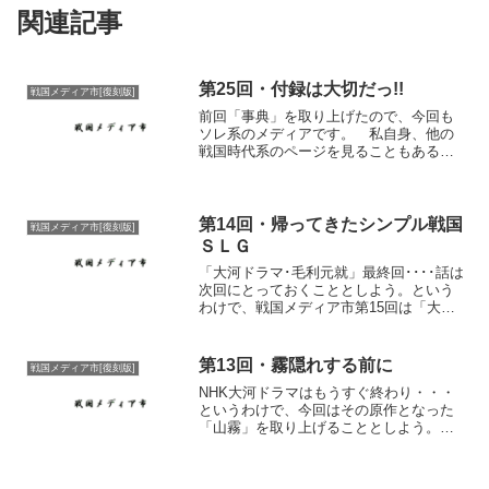
関連記事
第25回・付録は大切だっ!!
戦国メディア市[復刻版]
前回「事典」を取り上げたので、今回も
ソレ系のメディアです。 私自身、他の
戦国時代系のページを見ることもあるの
ですが、そこで気になる本があった。
「角川新版日本史辞典」がそれだ。 も
う、結構多くのページで絶賛されていた
ので、とても興味を持った私...
第14回・帰ってきたシンプル戦国
戦国メディア市[復刻版]
ＳＬＧ
「大河ドラマ･毛利元就」最終回････話は
次回にとっておくこととしよう。という
わけで、戦国メディア市第15回は「大河
ドラマ･毛利元就」の予定です。とまずは
予告から。これを見ていてあるものをや
っていたらこの更新をすっかり忘れてい
第13回・霧隠れする前に
戦国メディア市[復刻版]
た、と言う訳で...
NHK大河ドラマはもうすぐ終わり・・・
というわけで、今回はその原作となった
「山霧」を取り上げることとしよう。毛
利隆元も暗殺されたことだし・・・この
「山霧」を読んだのはNHK大河ドラマ原
作に決まってからである。でも新鮮だっ